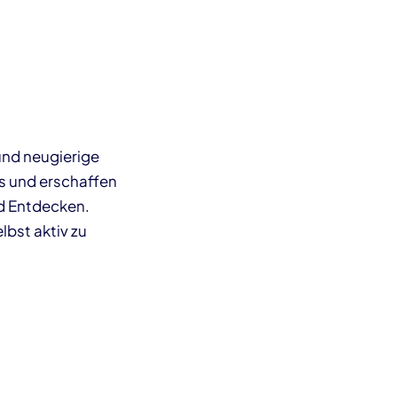
und neugierige
s und erschaffen
d Entdecken.
bst aktiv zu