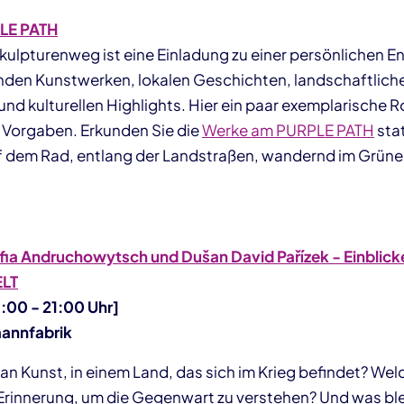
LE PATH
kulpturenweg ist eine Einladung zu einer persönlichen 
den Kunstwerken, lokalen Geschichten, landschaftlich
nd kulturellen Highlights. Hier ein paar exemplarische 
n Vorgaben. Erkunden Sie die
Werke am PURPLE PATH
sta
f dem Rad, entlang der Landstraßen, wandernd im Grüne
ia Andruchowytsch und Dušan David Pařízek - Einblicke 
ELT
8:00 - 21:00 Uhr]
annfabrik
n Kunst, in einem Land, das sich im Krieg befindet? Welc
rinnerung, um die Gegenwart zu verstehen? Und was ble