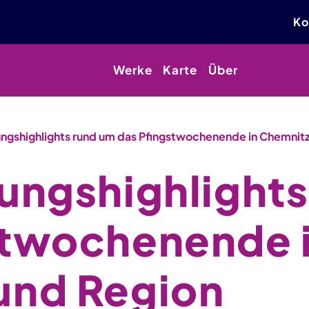
Ko
Werke
Karte
Über
ungshighlights rund um das Pfingstwochenende in Chemnit
ungshighlight
stwochenende 
und Region