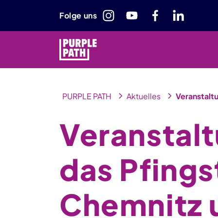
Folge uns
PURPLE PATH
Aktuelles
Veranstalt
Veranstalt
das Pfing
Chemnitz 