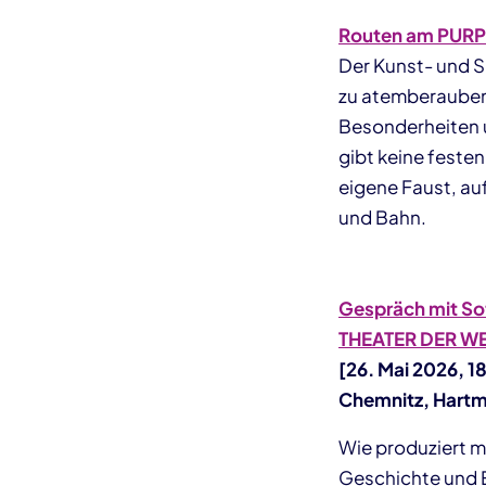
Routen am PURP
Der Kunst- und S
zu atemberauben
Besonderheiten u
gibt keine feste
eigene Faust, au
und Bahn.
Gespräch mit Sof
THEATER DER W
[26. Mai 2026, 1
Chemnitz, Hartm
Wie produziert ma
Geschichte und E