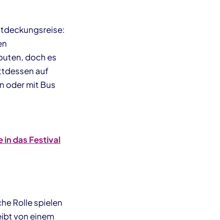
Entdeckungsreise:
en
Routen, doch es
ttdessen auf
n oder mit Bus
in das Festival
he Rolle spielen
ibt von einem