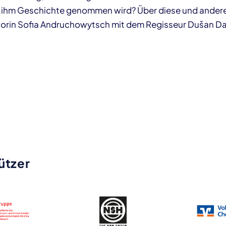
ihm Geschichte genommen wird? Über diese und andere
torin Sofia Andruchowytsch mit dem Regisseur Dušan Dav
ützer