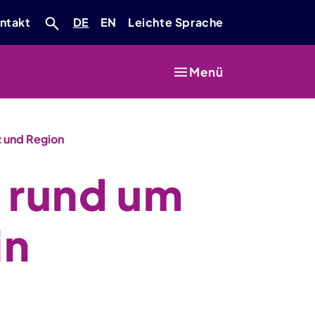
Deutsch
Englisch
ntakt
DE
EN
Leichte Sprache
Menü
z und Region
s rund um
in