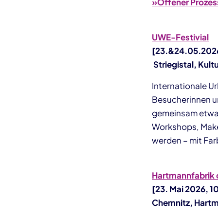
»Offener Prozes
UWE-Festivial
[23.&24.05.202
Striegistal, Kul
Internationale U
Besucherinnen un
gemeinsam etwas
Workshops, Maker
werden – mit Farb
Hartmannfabrik 
[23. Mai 2026, 1
Chemnitz, Hartm