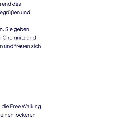
hrend des
 begrüßen und
d
n. Sie geben
n Chemnitz und
n und freuen sich
 die Free Walking
einen lockeren