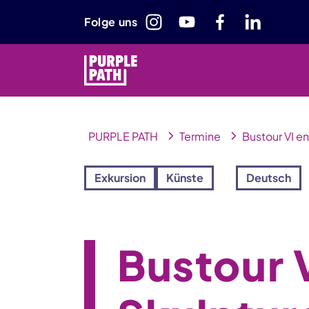
Folge uns
PURPLE PATH
Termine
Bustour VI e
Exkursion
Künste
Deutsch
Bustour 