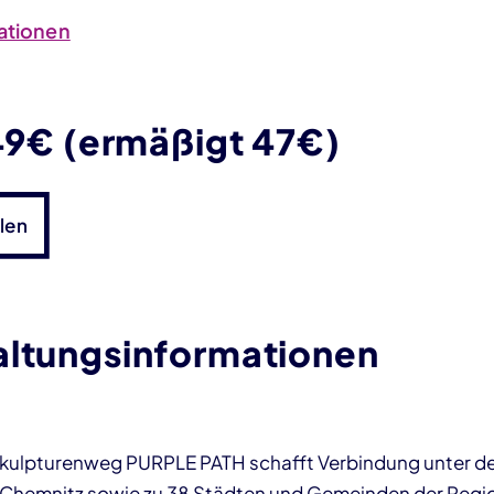
ationen
 49€ (ermäßigt 47€)
len
altungsinformationen
Skulpturenweg PURPLE PATH schafft Verbindung unter d
 Chemnitz sowie zu 38 Städten und Gemeinden der Regi