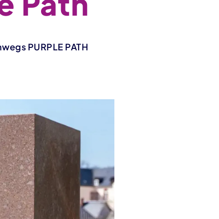
e Path
renwegs PURPLE PATH