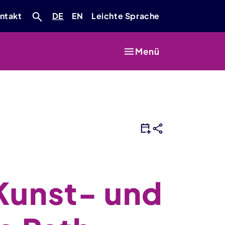
Deutsch
Englisch
ntakt
DE
EN
Leichte Sprache
Menü
 Kunst- und