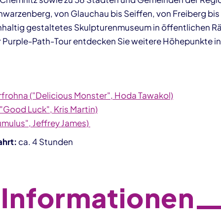
hwarzenberg, von Glauchau bis Seiffen, von Freiberg bi
hhaltig gestaltetes Skulpturenmuseum in öffentlichen R
er Purple-Path-Tour entdecken Sie weitere Höhepunkte in
rohna ("Delicious Monster", Hoda Tawakol)
Good Luck", Kris Martin)
umulus", Jeffrey James)
hrt:
ca. 4 Stunden
 Informationen