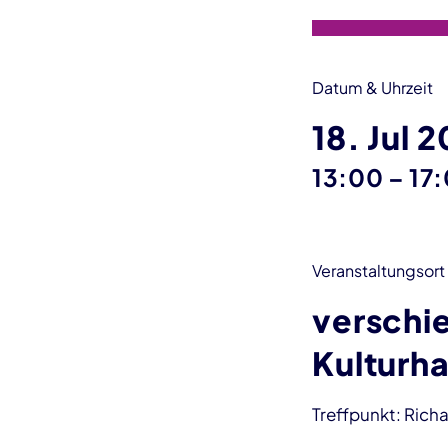
Datum & Uhrzeit
18. Jul 
bis
13:00
–
17:
Veranstaltungsort
verschie
Kulturh
Treffpunkt: Rich