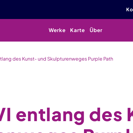
Ko
Werke
Karte
Über
ntlang des Kunst- und Skulpturenweges Purple Path
VI entlang des