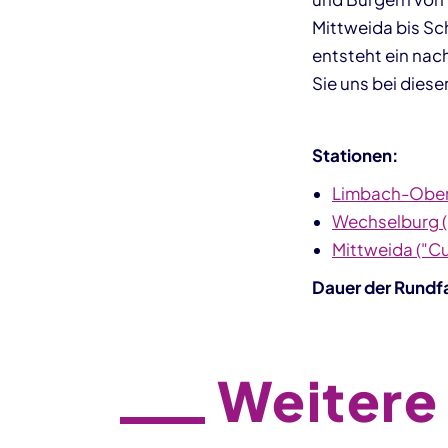
Mittweida bis Sc
entsteht ein nac
Sie uns bei dies
Stationen:
Limbach-Oberf
Wechselburg ("
Mittweida ("C
Dauer der Rundfa
Weitere