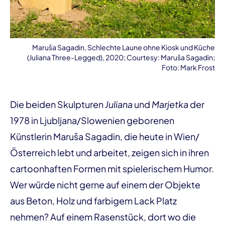
Maruša Sagadin, Schlechte Laune ohne Kiosk und Küche
(Juliana Three-Legged), 2020; Courtesy: Maruša Sagadin;
Foto: Mark Frost
Die beiden Skulpturen
Juliana
und
Marjetka
der
1978 in Ljubljana/Slowenien geborenen
Künstlerin Maruša Sagadin, die heute in Wien/
Österreich lebt und arbeitet, zeigen sich in ihren
cartoonhaften Formen mit spielerischem Humor.
Wer würde nicht gerne auf einem der Objekte
aus Beton, Holz und farbigem Lack Platz
nehmen? Auf einem Rasenstück, dort wo die