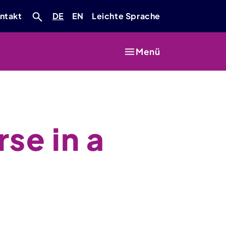
Deutsch
Englisch
ntakt
DE
EN
Leichte Sprache
Menü
se in a