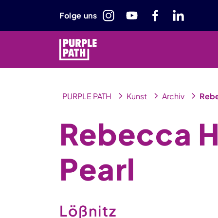
Folge uns
PURPLE PATH
Kunst
Archiv
Rebe
Rebecca Ho
Pearl
Lößnitz