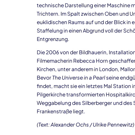
technische Darstellung einer Maschine mi
Trichtern. Im Spalt zwischen Oben und U
euklidischen Raums auf und der Blick in 
Staffelung in einen Abgrund voll der Schön
Entgrenzung.
Die 2006 von der Bildhauerin, Installati
Filmemacherin Rebecca Horn geschaffene
Kirchen, unter anderem in London, Mallorc
Bevor
The Universe in a Pearl
seine endgü
findet, macht sie ein letztes Mal Station i
Pilgerkirche transformierten Hospitalkirc
Weggabelung des Silberberger und des 
Frankenstraße liegt.
(Text: Alexander Ochs / Ulrike Pennewitz)