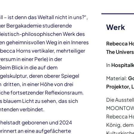
– ist denn das Weltall nicht in uns?“,
erger Bergakademie studierende
Werk
deistisch-philosophischen Werk des
en
geheimnisvollen Weg in ein Inneres
Rebecca H
ecca Horns vertikaler, mehrteiliger
The Universe
rsum in einer Perle) in der
In
Hospitalk
Beim Blick in die auf dem
gelskulptur, deren oberer Spiegel
Material:
Go
 dritten, in einer Höhe von drei
Projektor, 
liche fortsetzender Reflexionsraum.
Die Ausstel
us blauem Licht zu sehen, das sich
MOONTOWE
htenden verbindet.
Rebecca Hor
ichelstadt geborenen und 2024
König, dem
rinnert an eine aufgefächerte
Kulturkirch