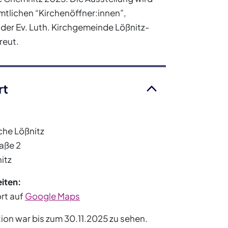
tlichen “Kirchenöffner:innen”,
 der Ev. Luth. Kirchgemeinde Lößnitz-
reut.
rt
che Lößnitz
aße 2
itz
iten:
rt auf
Google Maps
ation war bis zum 30.11.2025 zu sehen.