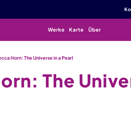
Ko
Werke
Karte
Über
cca Horn: The Universe in a Pearl
rn: The Univer