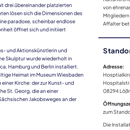
t drei übereinander platzierten
von ehrenam
nten lösen sich die Dimensionen des
Mitgliedern
eine paradoxe, scheinbar endlose
Affalter bet
heit öffnet sich und initiiert
Stando
ons- und Aktionskünstlerin und
 Skulptur wurde wiederholt in
a, Hamburg und Berlin installiert.
Adresse:
ltige Heimat im Museum Wiesbaden
Hosptialkir
n einer Kirche: der zur Kunst- und
Hospitalstr
he St. Georg, die an einer
08294 Lößn
Sächsischen Jakobsweges an der
Öffnungsze
zum Stando
Die Install