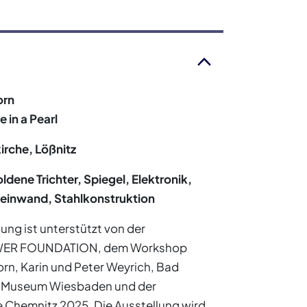
orn
 in a Pearl
irche, Lößnitz
ldene Trichter, Spiegel, Elektronik,
Leinwand, Stahlkonstruktion
lung ist unterstützt von der
R FOUNDATION, dem Workshop
n, Karin und Peter Weyrich, Bad
 Museum Wiesbaden und der
e Chemnitz 2025. Die Ausstellung wird