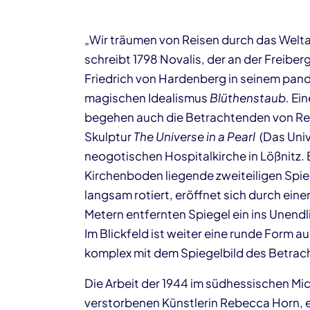
„Wir träumen von Reisen durch das Weltall 
schreibt 1798 Novalis, der an der Freib
Friedrich von Hardenberg in seinem pan
magischen Idealismus
Blüthenstaub.
Ein
begehen auch die Betrachtenden von Reb
Skulptur
The Universe in a Pearl
(Das Unive
neogotischen Hospitalkirche in Lößnitz. 
Kirchenboden liegende zweiteiligen Spie
langsam rotiert, eröffnet sich durch einen
Metern entfernten Spiegel ein ins Unend
Im Blickfeld ist weiter eine runde Form a
komplex mit dem Spiegelbild des Betrac
Die Arbeit der 1944 im südhessischen M
verstorbenen Künstlerin Rebecca Horn, e